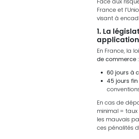
Face aux risqu
France et l’Un
visant à encadr
1. La législ
application
En France, la l
de commerce
:
60 jours à 
45 jours fi
conventions
En cas de dép
minimal = taux 
les mauvais pa
ces pénalités d