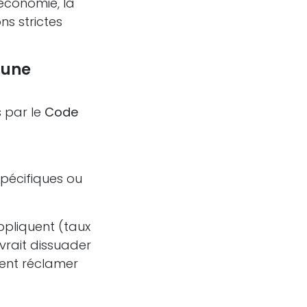
économie, la
s strictes
s une
s par le
Code
spécifiques ou
ppliquent (taux
evrait dissuader
sent réclamer