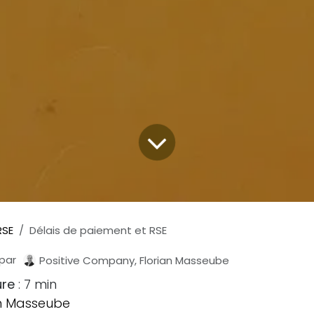
RSE
Délais de paiement et RSE
par
Positive Company, Florian Masseube
ure
: 7 min
an Masseube