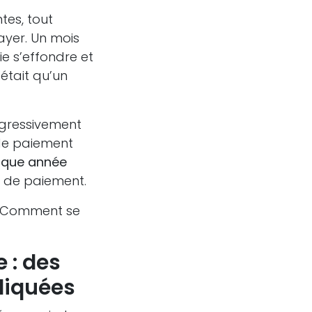
tes, tout
ayer. Un mois
ie s’effondre et
était qu’un
ogressivement
d de paiement
haque année
is de paiement.
 ? Comment se
 : des
pliquées