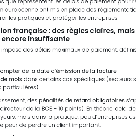
es que représentent les délais de paiement pour l’
ion européenne ont mis en place des réglementation
er les pratiques et protéger les entreprises.
ation française : des règles claires, mai
 encore insuffisante
oi impose des délais maximaux de paiement, défini
compter de la date d’émission de la facture
n de mois
dans certains cas spécifiques (secteurs 
 particulières)
assement, des
pénalités de retard obligatoires
s’a
directeur de la BCE + 10 points). En théorie, cela d
yeurs, mais dans la pratique, peu d’entreprises o
e peur de perdre un client important.